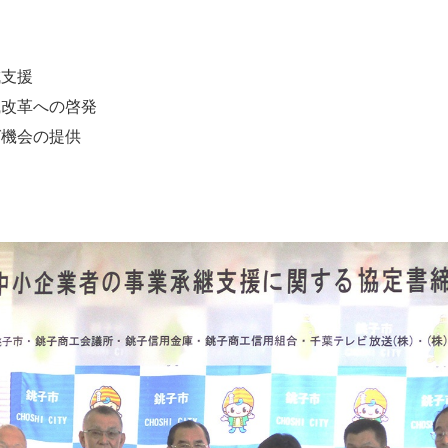
成支援
識改革への啓発
グ機会の提供