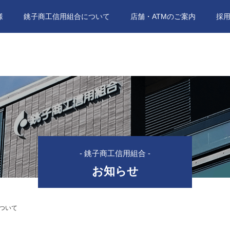
様
銚子商工信用組合について
店舗・ATMのご案内
採
- 銚子商工信用組合 -
お知らせ
ついて