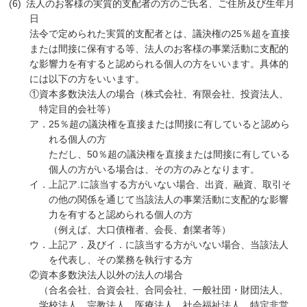
法人のお客様の実質的支配者の方のご氏名、ご住所及び生年月
日
法令で定められた実質的支配者とは、議決権の25％超を直接
または間接に保有する等、法人のお客様の事業活動に支配的
な影響力を有すると認められる個人の方をいいます。具体的
には以下の方をいいます。
①資本多数決法人の場合（株式会社、有限会社、投資法人、
特定目的会社等）
ア．25％超の議決権を直接または間接に有していると認めら
れる個人の方
ただし、50％超の議決権を直接または間接に有している
個人の方がいる場合は、その方のみとなります。
イ．上記ア.に該当する方がいない場合、出資、融資、取引そ
の他の関係を通じて当該法人の事業活動に支配的な影響
力を有すると認められる個人の方
（例えば、大口債権者、会長、創業者等）
ウ．上記ア．及びイ．に該当する方がいない場合、当該法人
を代表し、その業務を執行する方
②資本多数決法人以外の法人の場合
（合名会社、合資会社、合同会社、一般社団・財団法人、
学校法人、宗教法人、医療法人、社会福祉法人、特定非営