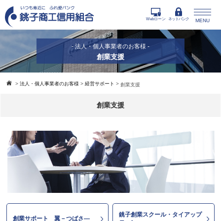
Webローン
ネットバンク
MENU
- 法人・個人事業者のお客様 -
創業支援
>
法人・個人事業者のお客様
>
経営サポート
>
創業支援
創業支援
銚子創業スクール・タイアップ
創業サポート 翼－つばさ―