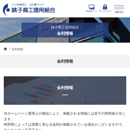
Webローン
ネットバンク
MENU
- 銚子商工信用組合 -
金利情報
>
金利情報
金利情報
金利情報
当ホームページ運用上の都合により、掲載される情報には若干の時間差が生じ
ます。
時間帯によっては実際と異なる金利が掲載されている場合がございますので、