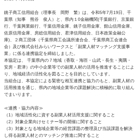
銚子商工信用組合（理事長 岡野 繁）は、令和5年7月19日、千
葉県（知事 熊谷 俊人）と、県内１0金融機関(千葉銀行、京葉銀
行、千葉興業銀行、千葉信用金庫、銚子信用金庫、館山信用金庫、
佐原信用金庫、房総信用組合、君津信用組合、日本政策金融公
庫)、２商工団体（千葉県商工会議所連合会、千葉県商工会連合
会）及び株式会社みらいワークスと「副業人材マッチング支援事
業」に係る連携協定を締結しました。
本協定は、 千葉県内の７地域（香取・海匝・山武・長生・夷隅・
安房・君津）の中小企業等での副業人材の活用を推進することによ
り、地域経済の活性化を図ることを目的としています。
当組合は、本協定による緊密な相互連携と協力のもと、副業人材の
活用推進を通じ、県内の地域企業等の課題解決に積極的に取り組ん
でまいります。
≪連携・協力内容≫
（1）地域活性化に資する副業人材活用支援に関すること
（2）対象企業向けセミナー等の開催に関すること
（3）対象となる地域企業等の経営課題の整理及び当該課題を解決
し得る副業人材とのマッチング推進に関すること