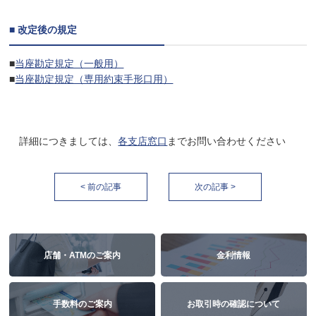
■
改定後の規定
■
当座勘定規定（一般用）
■
当座勘定規定（専用約束手形口用）
詳細につきましては、
各支店窓口
までお問い合わせください
< 前の記事
次の記事 >
店舗・ATMのご案内
金利情報
手数料のご案内
お取引時の確認について